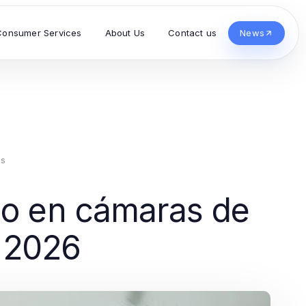
Consumer Services
About Us
Contact us
News
es
co en cámaras de
a 2026