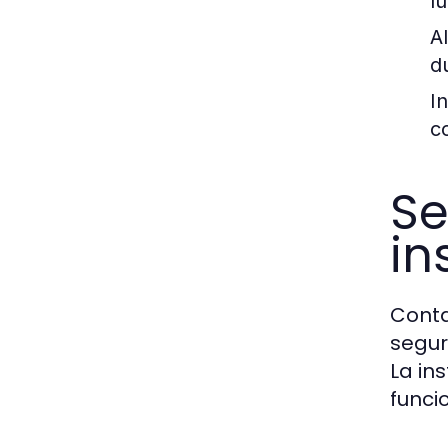
lu
A
d
I
c
Se
in
Conta
segur
La in
funci