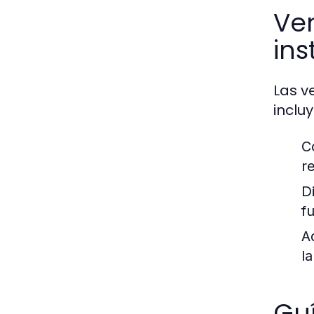
Ven
ins
Las v
incluy
C
re
D
f
A
l
Guí