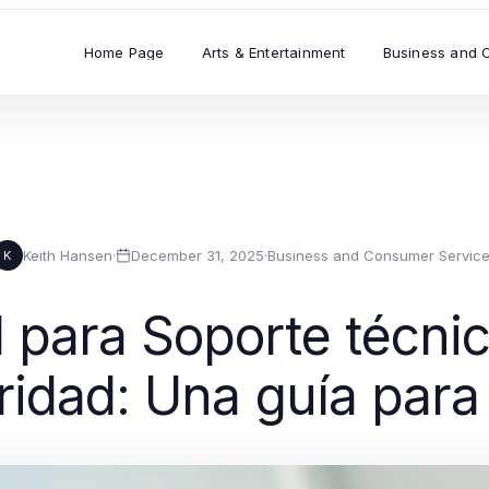
Home Page
Arts & Entertainment
Business and 
Keith Hansen
·
December 31, 2025
·
Business and Consumer Servic
K
l para Soporte técni
idad: Una guía par