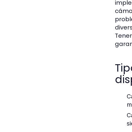
imple
cámar
probl
diver
Tener
garan
Ti
dis
C
m
C
s