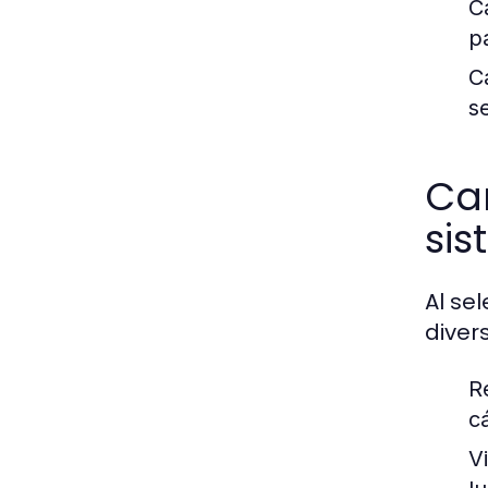
C
p
C
s
Car
si
Al se
diver
R
c
V